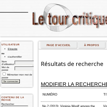
UTILISATEUR
PAGE D'ACCUEIL
À PROPOS
S'inscrire
ou
s'authentifier
Résultats de recherche
Nom
d'utilisateur
Mot de
passe
Mémoriser mon mot de
passe
MODIFIER LA RECHERCH
NUMÉRO
T
CONTENU DE LA
REVUE
Rechercher
No 2 (2013): Virginia Woolf among the
Vi