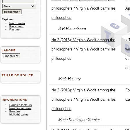
philosophers / Virginia Woolf parmi les
Ap
philosophes
Explorer
Par numéro
Par auteur
S P Rosenbaum
Par titre
No 2 (2013): Virginia Woolf among the
« 
philosophers / Virginia Woolf parmi les
wo
LANGUE
philosophes
et
de
TAILLE DE POLICE
Mark Hussey
No 2 (2013): Virginia Woolf among the
Fo
philosophers / Virginia Woolf parmi les
Ca
INFORMATIONS
Pour les lecteurs
philosophes
Pour les auteurs
Pour les
bibliothécaires
Marie-Dominique Garnier