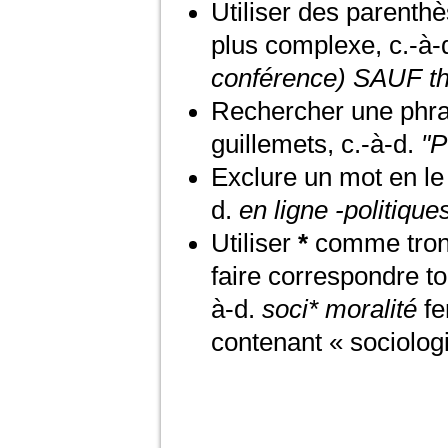
Utiliser des parenth
plus complexe, c.-à-
conférence) SAUF t
Rechercher une phras
guillemets, c.-à-d.
"P
Exclure un mot en le
d.
en ligne -politique
Utiliser
*
comme tronc
faire correspondre t
à-d.
soci* moralité
fe
contenant « sociolog