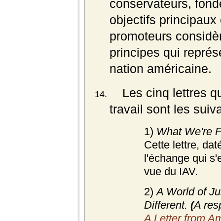
conservateurs, fond
objectifs principaux
promoteurs considè
principes qui représ
nation américaine.
Les cinq lettres q
travail sont les suiv
1)
What We're Fi
Cette lettre, da
l'échange qui s'e
vue du IAV.
2)
A World of J
Different.
(
A res
A Letter from A