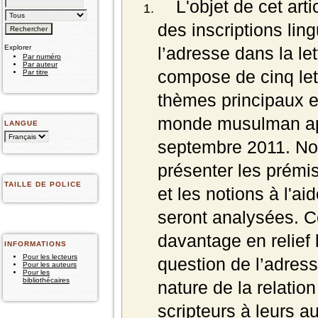
L'objet de cet art
des inscriptions lin
Explorer
l’adresse dans la le
Par numéro
Par auteur
compose de cinq let
Par titre
thèmes principaux e
monde musulman apr
LANGUE
septembre 2011. N
présenter les prémis
TAILLE DE POLICE
et les notions à l'ai
seront analysées. C
davantage en relief l
INFORMATIONS
Pour les lecteurs
question de l’adresse
Pour les auteurs
Pour les
bibliothécaires
nature de la relation
scripteurs à leurs a