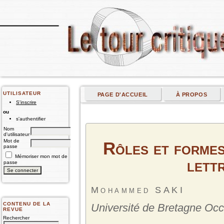
UTILISATEUR
PAGE D'ACCUEIL
À PROPOS
S'inscrire
ou
s'authentifier
Nom
d'utilisateur
Mot de
Rôles et formes
passe
Mémoriser mon mot de
lett
passe
Mohammed SAKI
CONTENU DE LA
Université de Bretagne Occ
REVUE
Rechercher