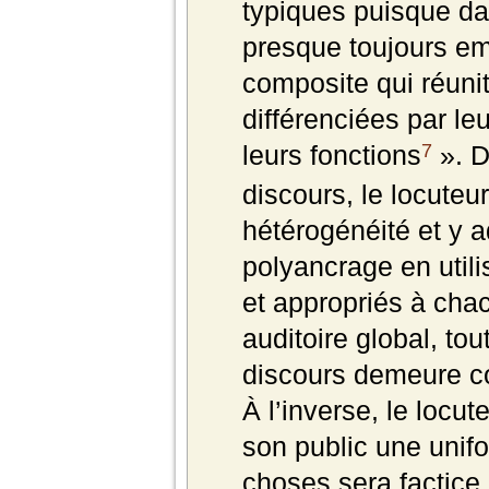
typiques puisque dans
presque toujours em
composite qui réuni
différenciées par le
7
leurs fonctions
»
. 
discours, le locuteu
hétérogénéité et y a
polyancrage en util
et appropriés à ch
auditoire global, tou
discours demeure co
À l’inverse, le locute
son public une unifo
choses sera factice.