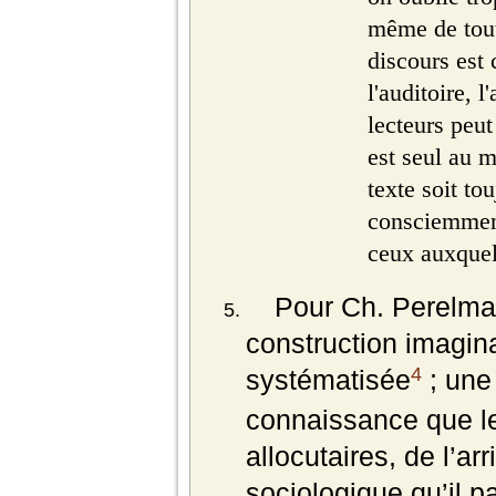
même de tout
discours est
l'auditoire, 
lecteurs peut 
est seul au m
texte soit to
consciemmen
ceux auxquels
Pour Ch. Perelman
construction imagin
4
systématisée
; une
connaissance que le
allocutaires, de l’arr
sociologique qu’il p