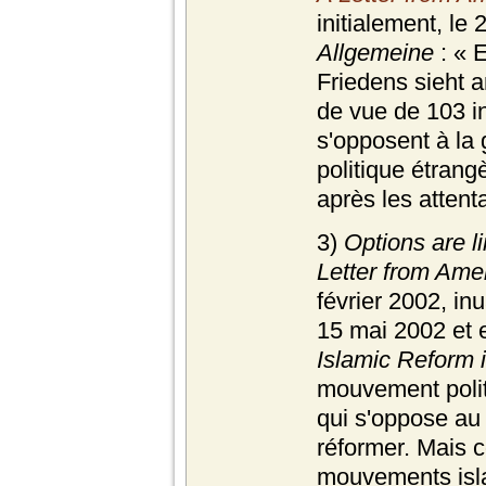
initialement, le
Allgemeine
:
« E
Friedens sieht a
de vue de 103 in
s'opposent à la 
politique étrang
après les atten
3)
Options are l
Letter from Ame
février 2002, in
15 mai 2002 et e
Islamic Reform 
mouvement polit
qui s'oppose au 
réformer. Mais c
mouvements islam