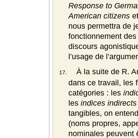
Response to German
American citizens
e
nous permettra
de j
fonctionne
ment des
discours agonistique
l'usage de l'argume
À la suite de R. 
dans ce travail, le
catégories : les
indi
les
indices indirects
tangibles, on enten
(noms propres, appel
nominales peuvent ê