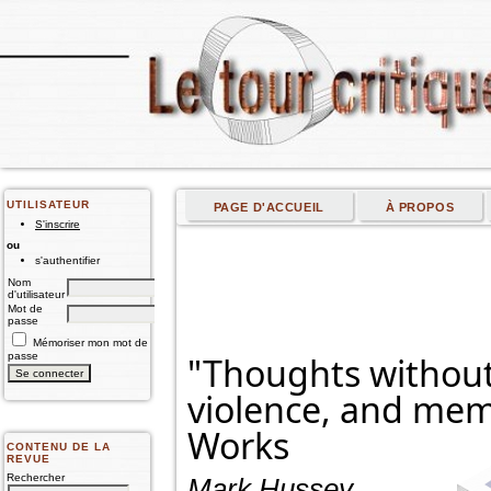
UTILISATEUR
PAGE D'ACCUEIL
À PROPOS
S'inscrire
ou
s'authentifier
Nom
d'utilisateur
Mot de
passe
Mémoriser mon mot de
passe
"Thoughts without 
violence, and memo
Works
CONTENU DE LA
REVUE
Rechercher
Mark Hussey