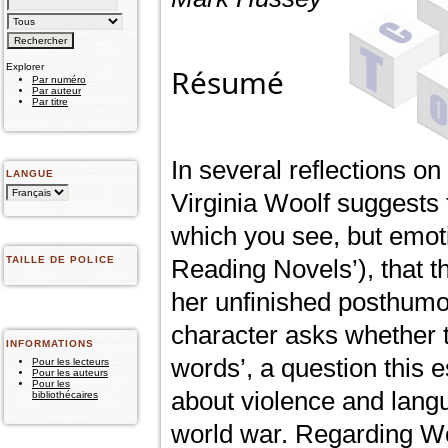
Explorer
Résumé
Par numéro
Par auteur
Par titre
In several reflections o
LANGUE
Virginia Woolf suggests t
which you see, but emoti
TAILLE DE POLICE
Reading Novels’), that t
her unfinished posthum
character asks whether t
INFORMATIONS
words’, a question this e
Pour les lecteurs
Pour les auteurs
Pour les
about violence and langu
bibliothécaires
world war. Regarding Wo