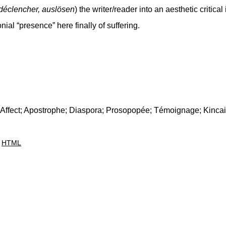
déclencher, auslösen
) the writer/reader into an aesthetic critical
onial “presence” here finally of suffering.
Affect; Apostrophe; Diaspora; Prosopopée; Témoignage; Kinca
HTML