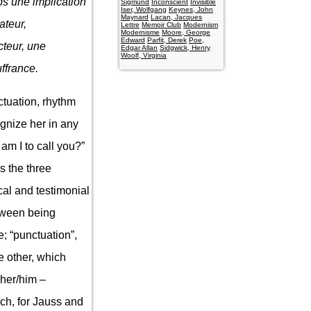
ps une implication
Sigmund
Inconscient
Invisible
Iser, Wolfgang
Keynes, John
Maynard
Lacan, Jacques
ateur,
Lettre
Memoir Club
Modernism
Modernisme
Moore, George
Edward
Parfit, Derek
Poe,
cteur, une
Edgar Allan
Sidgwick, Henry
Woolf, Virginia
uffrance.
ctuation, rhythm
gnize her in any
am I to call you?”
ws the three
al and testimonial
etween being
e; “punctuation”,
e other, which
 her/him –
ch, for Jauss and