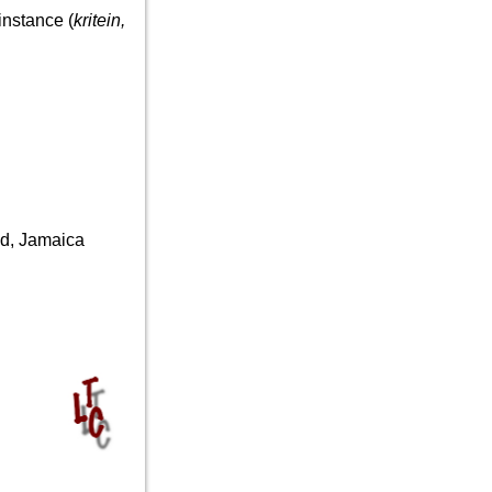
 instance (
kritein,
id, Jamaica