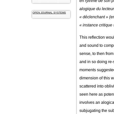
en rythme de son pè
alogique du lecteur 
OPEN JOURNAL SYSTEMS
« déclenchant » (
e
« instance critique 
This reflection wo
and sound to compos
sense, to then from
and in so doing re-s
moments suggested 
dimension of this w
scattered
into obliv
seen here as potent
involves an alogica
subjugating the sub