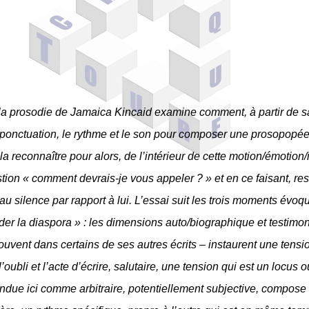
r la prosodie de Jamaica Kincaid examine comment, à partir de s
 ponctuation, le rythme et le son pour composer une prosopopée 
la reconnaître pour alors, de l’intérieur de cette motion/émotion/
tion « comment devrais-je vous appeler ? » et en ce faisant, resi
au silence par rapport à lui. L’essai suit les trois moments évoqué
r la diaspora » : les dimensions auto/biographique et testimon
ouvent dans certains de ses autres écrits – instaurent une tensi
’oubli et l’acte d’écrire, salutaire, une tension qui est un locus où
endue ici comme arbitraire, potentiellement subjective, compos