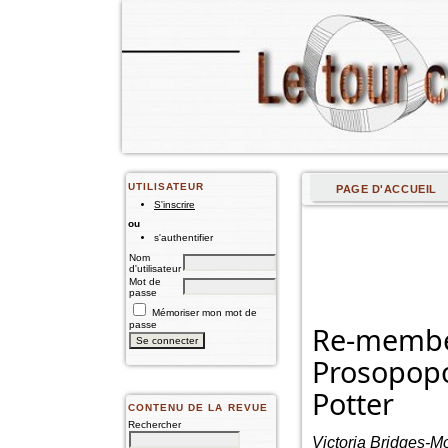
UTILISATEUR
PAGE D'ACCUEIL
S'inscrire
ou
s'authentifier
Nom
d'utilisateur
Mot de
passe
Mémoriser mon mot de
passe
Re-member
Prosopopoe
Potter
CONTENU DE LA REVUE
Rechercher
Victoria Bridges-