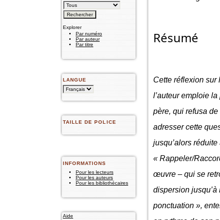
Explorer
Résumé
Par numéro
Par auteur
Par titre
Cette réflexion su
LANGUE
l’auteur emploie la
père, qui refusa de 
TAILLE DE POLICE
adresser cette ques
jusqu’alors réduite 
« Rappeler/Raccorde
INFORMATIONS
Pour les lecteurs
œuvre – qui se retr
Pour les auteurs
Pour les bibliothécaires
dispersion jusqu’à l
ponctuation », ent
Aide