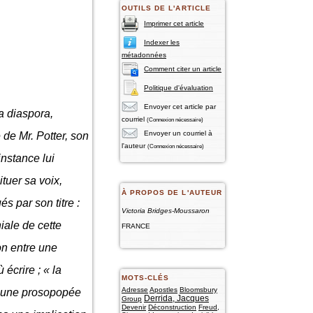
OUTILS DE L'ARTICLE
Imprimer cet article
Indexer les
métadonnées
Comment citer un article
Politique d'évaluation
Envoyer cet article par
a diaspora,
courriel
(Connexion nécessaire)
Envoyer un courriel à
de Mr. Potter, son
l'auteur
(Connexion nécessaire)
instance lui
tuer sa voix,
À PROPOS DE L'AUTEUR
s par son titre :
Victoria Bridges-Moussaron
iale de cette
FRANCE
on entre une
 écrire ; « la
MOTS-CLÉS
Adresse
Apostles
Bloomsbury
e une prosopopée
Derrida, Jacques
Group
Devenir
Déconstruction
Freud,