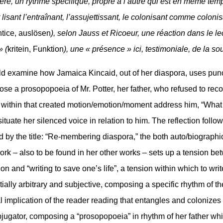
re, un rythme spécifique, propre à l’autre qui est en même tem
lisant l’entraînant, l’assujettissant, le colonisant comme colonis
ntice, auslösen
), selon Jauss et Ricoeur, une réaction dans le le
» (
kritein, Funktion
), une « présence » ici, testimoniale, de la so
uld examine how Jamaica Kincaid, out of her diaspora, uses pun
e a prosopopoeia of Mr. Potter, her father, who refused to reco
 within that created motion/emotion/moment address him, “What 
ituate her silenced voice in relation to him. The reflection follo
by the title: “Re-membering diaspora,” the both auto/biographic
ork – also to be found in her other works – sets up a tension b
ion and “writing to save one’s life”, a tension within which to writ
ially arbitrary and subjective, composing a specific rhythm of th
l implication of the reader reading that entangles and colonizes
jugator, composing a “prosopopoeia” in rhythm of her father whi