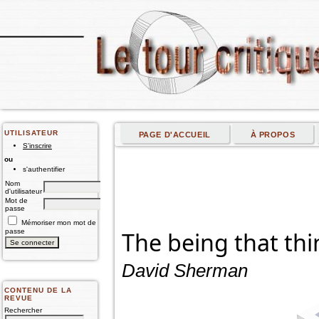
UTILISATEUR
PAGE D'ACCUEIL
À PROPOS
S'inscrire
ou
s'authentifier
Nom
d'utilisateur
Mot de
passe
Mémoriser mon mot de
passe
The being that thi
David Sherman
CONTENU DE LA
REVUE
Rechercher