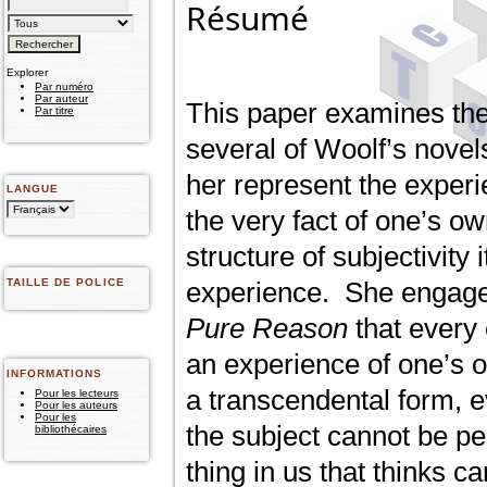
Résumé
Explorer
Par numéro
Par auteur
This paper examines the 
Par titre
several of Woolf’s novel
her represent the experi
LANGUE
the very fact of one’s ow
structure of subjectivity 
TAILLE DE POLICE
experience. She engages
Pure Reason
that every 
an experience of one’s o
INFORMATIONS
a transcendental form, e
Pour les lecteurs
Pour les auteurs
Pour les
the subject cannot be pe
bibliothécaires
thing in us that thinks c